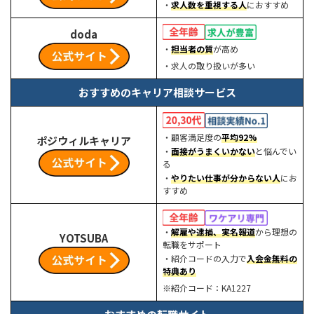
・
求人数を重視する人
におすすめ
doda
・
担当者の質
が高め
・求人の取り扱いが多い
おすすめのキャリア相談サービス
・顧客満足度の
平均92%
ポジウィルキャリア
・
面接がうまくいかない
と悩んでい
る
・
やりたい仕事が分からない人
にお
すすめ
・
解雇や逮捕、実名報道
から理想の
YOTSUBA
転職をサポート
・紹介コードの入力で
入会金無料の
特典あり
※紹介コード：KA1227