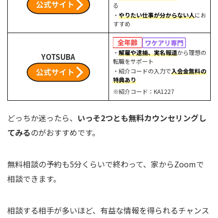
る
・
やりたい仕事が分からない人
にお
すすめ
・
解雇や逮捕、実名報道
から理想の
YOTSUBA
転職をサポート
・紹介コードの入力で
入会金無料の
特典あり
※紹介コード：KA1227
どっちか迷ったら、
いっそ2つとも無料カウンセリングし
てみる
のがおすすめです。
無料相談の予約も5分くらいで終わって、家からZoomで
相談できます。
相談する相手が多いほど、有益な情報を得られるチャンス