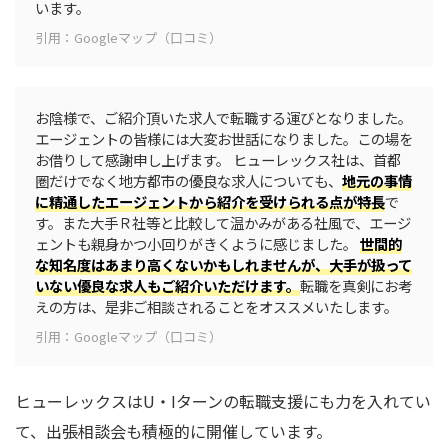
います。
引用：Googleマップ（口コミ）
お陰様で、ご紹介頂いた求人で転職する運びとなりました。
エージェントの皆様には大変お世話になりました。この場を
お借りして感謝申し上げます。 ヒューレックス社は、首都
圏だけでなく地方都市の優良な求人についても、
地元の事情
に精通したエージェントから紹介を受けられる点が特長
で
す。また大手Ｒ社等と比較して温かみがある社風で、エージ
ェントも親身かつ小回りがきくように感じました。
世間的
な知名度はあまり高くないかもしれませんが、大手が扱って
いない優良な求人もご紹介いただけます。
転職を真剣にお考
えの方は、是非ご相談されることをオススメいたします。
引用：Googleマップ（口コミ）
ヒューレックスはU・Iターンの転職支援にも力を入れてい
て、出張相談会も積極的に開催しています。