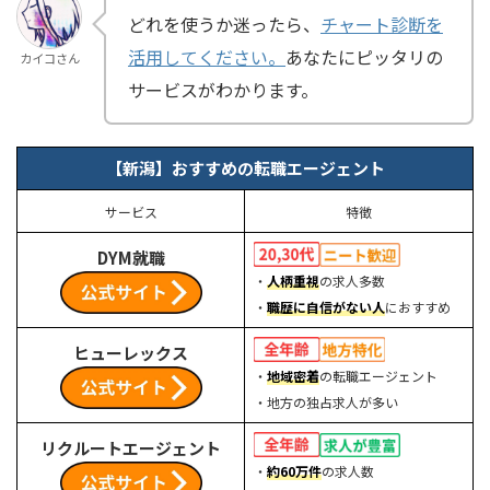
どれを使うか迷ったら、
チャート診断を
活用してください。
あなたにピッタリの
カイコさん
サービスがわかります。
【新潟】おすすめの転職エージェント
サービス
特徴
DYM就職
・
人柄重視
の求人多数
・
職歴に自信がない人
におすすめ
ヒューレックス
・
地域密着
の転職エージェント
・地方の独占求人が多い
リクルートエージェント
・
約60万件
の求人数