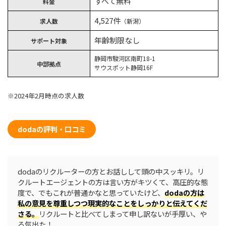
すべて無料
料金
4,527件
求人数
（新潟）
年齢制限なし
サポート対象
静岡市駿河区南町18-1
中部拠点
サウスポット静岡16F
※2024年2月時点の求人数
dodaの評判・口コミ
dodaのリクルーターの方とお話しして頭の中スッキリ。リ
クルートエージェントの方は言い方がキツくて、高圧的な態
度で、でもこれが普通かなと思っていたけど、
dodaの方は
私の意見を尊重しつつ現実的なことをしっかりと伝えてくだ
さる。
リクルートと比べてしまって申し訳ないが手厚い、や
る気出た！