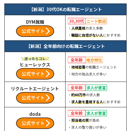
【新潟】30代OKの転職エージェント
DYM就職
・
人柄重視
の求人多数
・
職歴に自信がない人
におすすめ
【新潟】全年齢向けの転職エージェント
ヒューレックス
・
地域密着
の転職エージェント
・地方の独占求人が多い
リクルートエージェント
・
約60万件
の求人数
・
求人数を重視する人
におすすめ
doda
・
担当者の質
が高め
・求人の取り扱いが多い