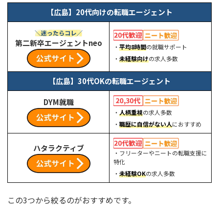
【広島】20代向けの転職エージェント
第二新卒エージェントneo
・
平均8時間
の就職サポート
・
未経験向け
の求人多数
【広島】30代OKの転職エージェント
DYM就職
・
人柄重視
の求人多数
・
職歴に自信がない人
におすすめ
ハタラクティブ
・フリーターやニートの転職支援に
特化
・
未経験OK
の求人多数
この3つから絞るのがおすすめです。