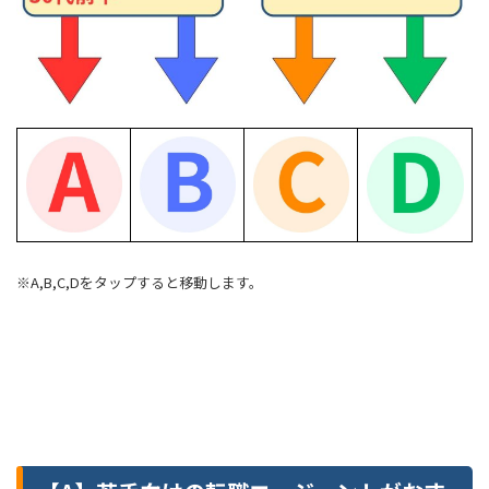
※A,B,C,Dをタップすると移動します。