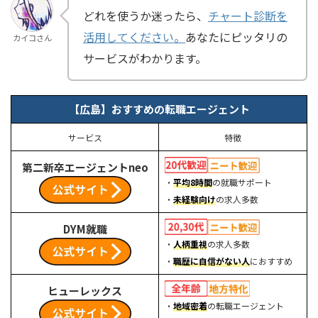
どれを使うか迷ったら、
チャート診断を
活用してください。
あなたにピッタリの
カイコさん
サービスがわかります。
【広島】おすすめの転職エージェント
サービス
特徴
第二新卒エージェントneo
・
平均8時間
の就職サポート
・
未経験向け
の求人多数
DYM就職
・
人柄重視
の求人多数
・
職歴に自信がない人
におすすめ
ヒューレックス
・
地域密着
の転職エージェント