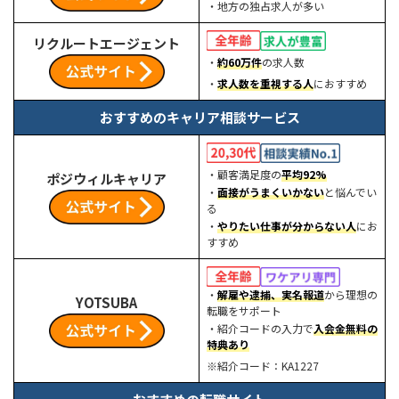
・地方の独占求人が多い
リクルートエージェント
・
約60万件
の求人数
・
求人数を重視する人
におすすめ
おすすめのキャリア相談サービス
・顧客満足度の
平均92%
ポジウィルキャリア
・
面接がうまくいかない
と悩んでい
る
・
やりたい仕事が分からない人
にお
すすめ
・
解雇や逮捕、実名報道
から理想の
YOTSUBA
転職をサポート
・紹介コードの入力で
入会金無料の
特典あり
※紹介コード：KA1227