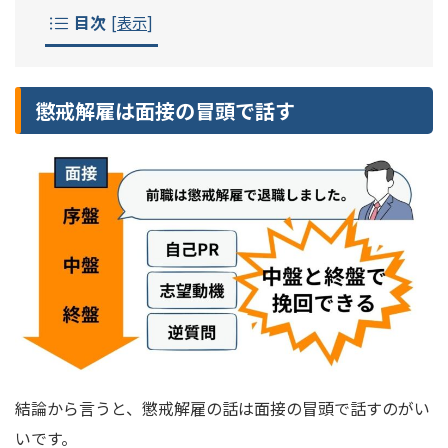
目次
[
表示
]
懲戒解雇は面接の冒頭で話す
結論から言うと、懲戒解雇の話は面接の冒頭で話すのがい
いです。